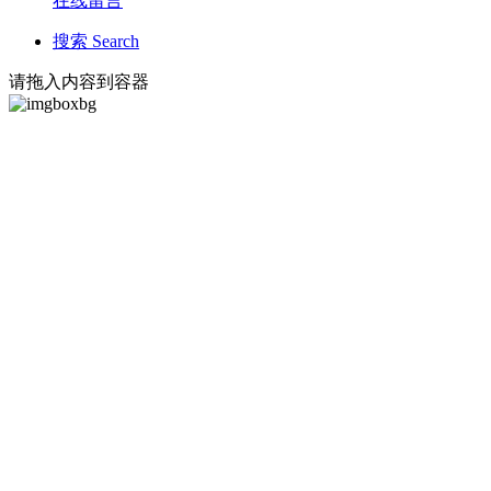
在线留言
搜索 Search
请拖入内容到容器
SINCE 1979
南昌市政工程开发集团有限公
司
南昌市政工程开发集团有限公司成立于1979年5月，是南昌市政公用集
团全资控股的大型国有独资企业。公司注册资本3亿元，现有总资产超
百亿元，2018年位居江西企业百强企业，具有市政工程施工、建筑工
程施工总承包一级，公路工程施工总承包二级，地基基础工程、建筑